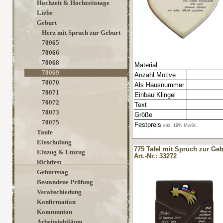
Hochzeit & Hochzeitstage
Liebe
Geburt
Herz mit Spruch zur Geburt
70065
70066
70068
Material
70069
Anzahl Motive
70070
Als Hausnummer
70071
Einbau Klingel
70072
Text
70073
Größe
70075
Festpreis
inkl. 19% MwSt.
Taufe
Einschulung
775 Tafel mit Spruch zur Geb
Einzug & Umzug
Art.-Nr.: 33272
Richtfest
Geburtstag
Bestandene Prüfung
Verabschiedung
Konfirmation
Kommunion
Arbeitsjubiläum