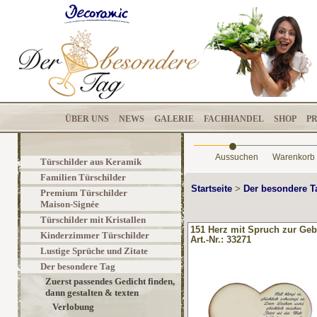
ÜBER UNS
NEWS
GALERIE
FACHHANDEL
SHOP
P
•
Aussuchen
Warenkorb
Türschilder aus Keramik
Familien Türschilder
Startseite
>
Der besondere 
Premium Türschilder
Maison-Signée
Türschilder mit Kristallen
151 Herz mit Spruch zur Geb
Kinderzimmer Türschilder
Art.-Nr.: 33271
Lustige Sprüche und Zitate
Der besondere Tag
Zuerst passendes Gedicht finden,
dann gestalten & texten
Verlobung