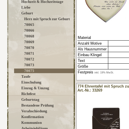
Hochzeit & Hochzeitstage
Liebe
Geburt
Herz mit Spruch zur Geburt
70065
70066
70068
Material
70069
Anzahl Motive
70070
Als Hausnummer
70071
Einbau Klingel
70072
Text
70073
Größe
70075
Festpreis
inkl. 19% MwSt.
Taufe
Einschulung
774 Ehrentafel mit Spruch z
Einzug & Umzug
Art.-Nr.: 33269
Richtfest
Geburtstag
Bestandene Prüfung
Verabschiedung
Konfirmation
Kommunion
Arbeitsjubiläum