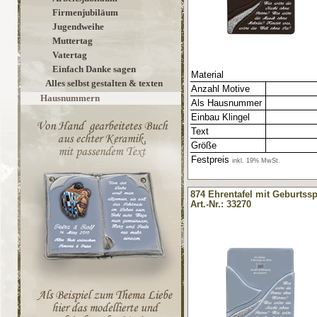
Firmenjubiläum
Jugendweihe
Muttertag
Vatertag
Einfach Danke sagen
Material
Alles selbst gestalten & texten
Anzahl Motive
Hausnummern
Als Hausnummer
Einbau Klingel
Text
Größe
Festpreis
inkl. 19% MwSt.
874 Ehrentafel mit Geburtss
Art.-Nr.: 33270