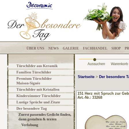
ÜBER UNS
NEWS
GALERIE
FACHHANDEL
SHOP
P
•
Aussuchen
Warenkorb
Türschilder aus Keramik
Familien Türschilder
Startseite
>
Der besondere 
Premium Türschilder
Maison-Signée
Türschilder mit Kristallen
151 Herz mit Spruch zur Geb
Kinderzimmer Türschilder
Art.-Nr.: 33268
Lustige Sprüche und Zitate
Der besondere Tag
Zuerst passendes Gedicht finden,
dann gestalten & texten
Verlobung