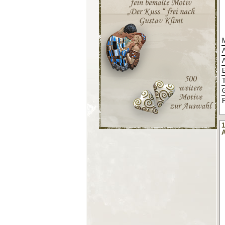
M
E
F
1
A