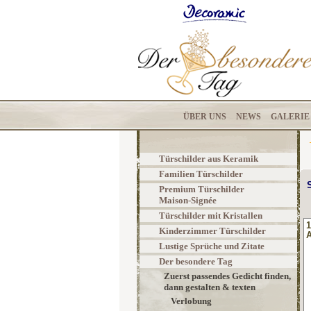
ÜBER UNS
NEWS
GALERIE
Türschilder aus Keramik
Familien Türschilder
S
Premium Türschilder
Maison-Signée
Türschilder mit Kristallen
1
Kinderzimmer Türschilder
A
Lustige Sprüche und Zitate
Der besondere Tag
Zuerst passendes Gedicht finden,
dann gestalten & texten
Verlobung