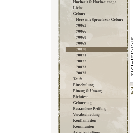
Hochzeit & Hochzeitstage
Liebe
Geburt
Herz mit Spruch zur Geburt
70065
70066
70068
M
70069
70070
70071
E
70072
70073
70075
F
Taufe
Einschulung
7
Einzug & Umzug
A
Richtfest
Geburtstag
Bestandene Prüfung
Verabschiedung
Konfirmation
Kommunion
Arbeitsjubiläum