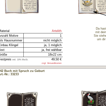
Da hast
aterial
Artelith
mit dei
Anzahl Motive
1
Sie steh
um dir
Als Hausnummer
nicht möglich
inbau Klingel
ja, 1 möglich
Text
ja, frei wählbar
Größe
18x22 cm
estpreis
49,50 €
inkl. 19% MwSt.
zzgl. Versandkosten
42 Buch mit Spruch zu Geburt
rt.-Nr.: 33233