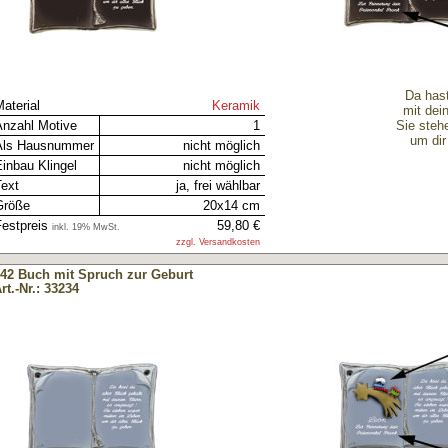
Da hast
aterial
Keramik
mit dei
Anzahl Motive
1
Sie steh
um dir
Als Hausnummer
nicht möglich
inbau Klingel
nicht möglich
Text
ja, frei wählbar
Größe
20x14 cm
estpreis
59,80 €
inkl. 19% MwSt.
zzgl. Versandkosten
42 Buch mit Spruch zur Geburt
rt.-Nr.: 33234