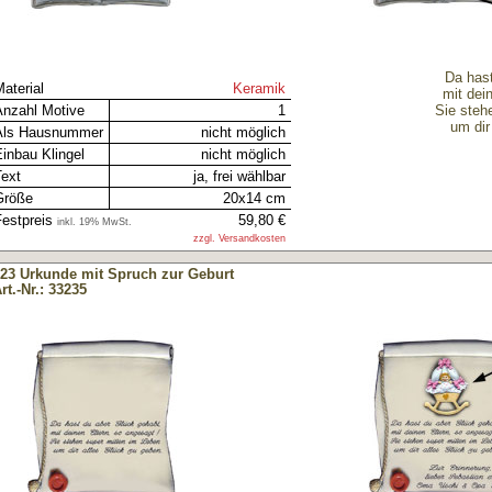
Da hast
aterial
Keramik
mit dei
Anzahl Motive
1
Sie steh
um dir
Als Hausnummer
nicht möglich
inbau Klingel
nicht möglich
Text
ja, frei wählbar
Größe
20x14 cm
estpreis
59,80 €
inkl. 19% MwSt.
zzgl. Versandkosten
23 Urkunde mit Spruch zur Geburt
rt.-Nr.: 33235