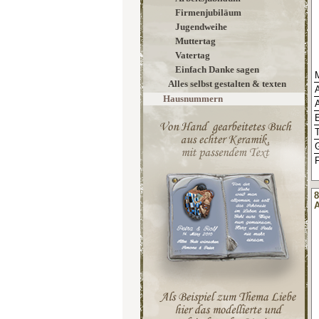
Firmenjubiläum
Jugendweihe
Muttertag
Vatertag
Einfach Danke sagen
M
Alles selbst gestalten & texten
Hausnummern
E
F
8
A