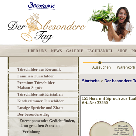
ÜBER UNS
NEWS
GALERIE
FACHHANDEL
SHOP
P
•
Aussuchen
Warenkorb
Türschilder aus Keramik
Familien Türschilder
Startseite
>
Der besondere 
Premium Türschilder
Maison-Signée
Türschilder mit Kristallen
151 Herz mit Spruch zur Tau
Kinderzimmer Türschilder
Art.-Nr.: 33250
Lustige Sprüche und Zitate
Der besondere Tag
Zuerst passendes Gedicht finden,
dann gestalten & texten
Verlobung