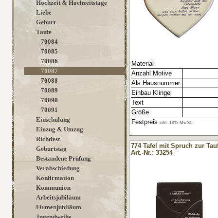
Hochzeit & Hochzeitstage
Liebe
Geburt
Taufe
70084
70085
70086
Material
70087
Anzahl Motive
70088
Als Hausnummer
70089
Einbau Klingel
70090
Text
70091
Größe
Einschulung
Festpreis
inkl. 19% MwSt.
Einzug & Umzug
Richtfest
774 Tafel mit Spruch zur Tau
Geburtstag
Art.-Nr.: 33254
Bestandene Prüfung
Verabschiedung
Konfirmation
Kommunion
Arbeitsjubiläum
Firmenjubiläum
Jugendweihe