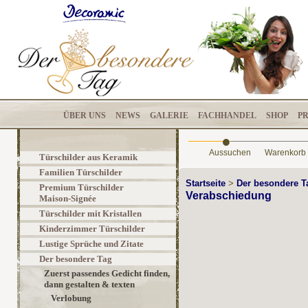
ÜBER UNS
NEWS
GALERIE
FACHHANDEL
SHOP
P
•
Aussuchen
Warenkorb
Türschilder aus Keramik
Familien Türschilder
Startseite
>
Der besondere 
Premium Türschilder
Verabschiedung
Maison-Signée
Türschilder mit Kristallen
Kinderzimmer Türschilder
Lustige Sprüche und Zitate
Der besondere Tag
Zuerst passendes Gedicht finden,
dann gestalten & texten
Verlobung