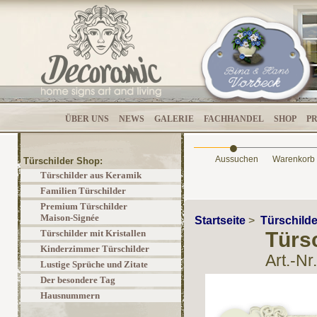
ÜBER UNS
NEWS
GALERIE
FACHHANDEL
SHOP
P
•
Aussuchen
Warenkorb
Türschilder Shop:
Türschilder aus Keramik
Familien Türschilder
Premium Türschilder
Maison-Signée
Startseite
>
Türschilde
Türschilder mit Kristallen
Türsc
Kinderzimmer Türschilder
Art.-Nr
Lustige Sprüche und Zitate
Der besondere Tag
Hausnummern